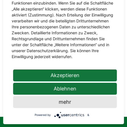
Funktionen einzubinden. Wenn Sie auf die Schaltfläche
„Alle akzeptieren“ klicken, werden diese Funktionen
aktiviert (Zustimmung). Nach Erteilung der Einwilligung
verarbeiten wir und die beteiligten Drittunternehmen
Ihre personenbezogenen Daten zu unterschiedlichen
Zwecken. Detaillierte Informationen zu Zweck,
Rechtsgrundlage und Drittunternehmen finden Sie
unter der Schaltfläche „Weitere Informationen“ und in
unserer Datenschutzerklärung. Sie können Ihre
Wenn es ums Bauen, Renovieren, Sanieren
Einwilligung jederzeit widerrufen.
oder kleinere Reparaturen geht, sind Sie bei
uns in Ransbach-Baumbach genau an der
richtigen Stelle. Für den Innenausbau, die
Akzeptieren
Dämmung, Böden und Außenbereiche
haben wir viele Hölzer und Baustoffe auf
Ablehnen
Lager.
mehr
Powered by
&