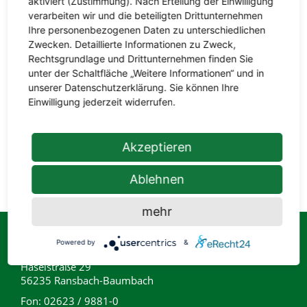
aktiviert (Zustimmung). Nach Erteilung der Einwilligung
verarbeiten wir und die beteiligten Drittunternehmen
Ihre personenbezogenen Daten zu unterschiedlichen
Zwecken. Detaillierte Informationen zu Zweck,
Rechtsgrundlage und Drittunternehmen finden Sie
unter der Schaltfläche „Weitere Informationen“ und in
unserer Datenschutzerklärung. Sie können Ihre
Einwilligung jederzeit widerrufen.
Unsere Auswahl an Tapeten bietet für jeden
Geschmack und jeden Wohnraum das
Akzeptieren
richtige Design.
Ablehnen
mehr
Powered by
&
hagebaumarkt Ransbach-Baumbach
Haselstraße 29
56235 Ransbach-Baumbach
Fon: 02623 / 9881-0