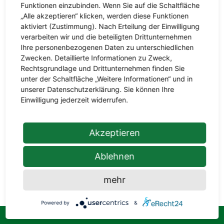
Funktionen einzubinden. Wenn Sie auf die Schaltfläche
„Alle akzeptieren“ klicken, werden diese Funktionen
aktiviert (Zustimmung). Nach Erteilung der Einwilligung
verarbeiten wir und die beteiligten Drittunternehmen
Ihre personenbezogenen Daten zu unterschiedlichen
Zwecken. Detaillierte Informationen zu Zweck,
Rechtsgrundlage und Drittunternehmen finden Sie
unter der Schaltfläche „Weitere Informationen“ und in
unserer Datenschutzerklärung. Sie können Ihre
Unkraut, Pflanzenschädlinge, Schnecken -
Einwilligung jederzeit widerrufen.
es gibt vieles was Ihren Pflanzen zusetzen
kann. In unserem Sortiment führen wir
sowohl Pflanzenschutzmittel von Neudorff
Akzeptieren
als auch diverse Dünger von Oscorna und
Erden von Floragard für viele
Ablehnen
Einsatzzwecke.
mehr
Powered by
&