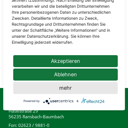
aktiviert (Zustimmung). Nach Erteilung der Einwilligung
verarbeiten wir und die beteiligten Drittunternehmen
Ihre personenbezogenen Daten zu unterschiedlichen
Zwecken. Detaillierte Informationen zu Zweck,
Rechtsgrundlage und Drittunternehmen finden Sie
unter der Schaltfläche „Weitere Informationen“ und in
unserer Datenschutzerklärung. Sie können Ihre
Einwilligung jederzeit widerrufen.
Bei uns in Ransbach-Baumbach erhalten Sie
Holzpellets, Briketts, Kohlen, Kaminholz
Akzeptieren
und Brennholz.
Ablehnen
mehr
Powered by
&
hagebaumarkt Ransbach-Baumbach
Haselstraße 29
56235 Ransbach-Baumbach
Fon: 02623 / 9881-0